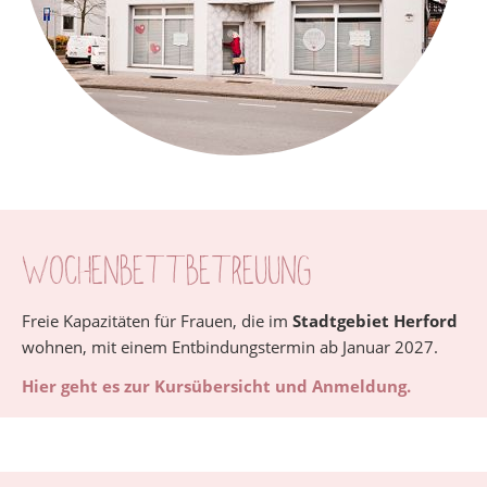
Babymassage
Teilnahmebedingungen
Workshops
Beikost
Kochevent
Über
Wochenbettbetreuung
mich
Freie Kapazitäten für Frauen, die im
Stadtgebiet Herford
Kontakt
wohnen, mit einem Entbindungstermin ab Januar 2027.
Hier geht es zur Kursübersicht und Anmeldung.