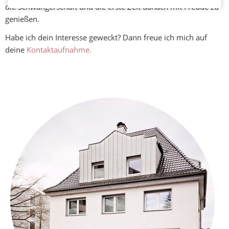
für
die Schwangerschaft und die erste Zeit danach mit Freude zu
Frauen
genießen.
Habe ich dein Interesse geweckt? Dann freue ich mich auf
Wochenbett
deine
Kontaktaufnahme.
Rückbildung
Kurse
Geburtsvorbereitung
für
Paare
am
Wochenende
Aktive
Geburtsvorbereitung
für
Frauen
Rückbildungsgymnastik