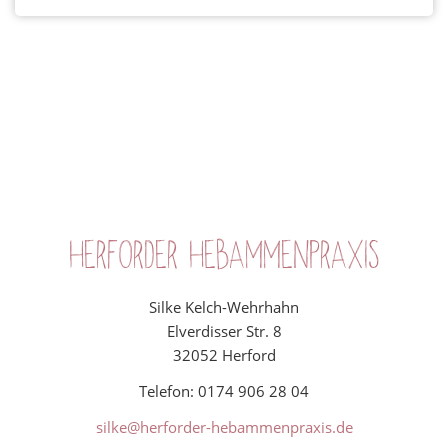
für
Frauen
Wochenbett
Rückbildung
Kurse
Geburtsvorbereitung
für
Herforder Hebammenpraxis
Paare
am
Wochenende
Silke Kelch-Wehrhahn
Elverdisser Str. 8
Aktive
32052 Herford
Geburtsvorbereitung
für
Telefon: 0174 906 28 04
Frauen
silke@herforder-hebammenpraxis.de
Rückbildungsgymnastik